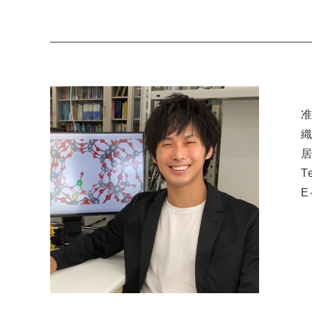
織
居
T
E