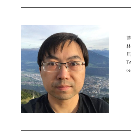
林
居
T
G