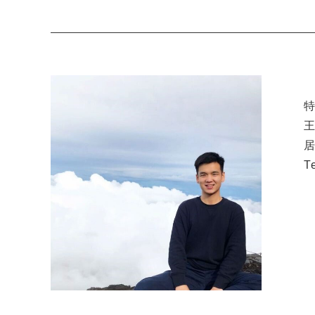
王
居
T