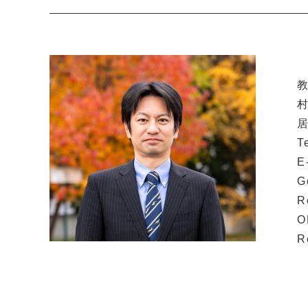
村
居
T
E
G
R
O
R