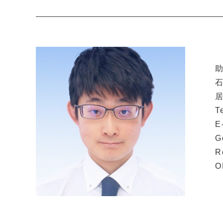
石
居
T
E
G
R
O