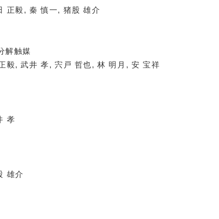
田 正毅, 秦 慎一, 猪股 雄介
分解触媒
正毅, 武井 孝, 宍戸 哲也, 林 明月, 安 宝祥
井 孝
股 雄介