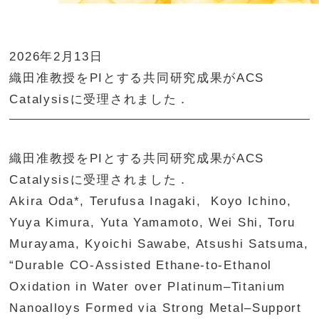
2026年2月13日
織田准教授をPIとする共同研究成果がACS
Catalysisに受理されました．
織田准教授をPIとする共同研究成果がACS
Catalysisに受理されました．
Akira Oda*, Terufusa Inagaki, Koyo Ichino,
Yuya Kimura, Yuta Yamamoto, Wei Shi, Toru
Murayama, Kyoichi Sawabe, Atsushi Satsuma,
“Durable CO-Assisted Ethane-to-Ethanol
Oxidation in Water over Platinum–Titanium
Nanoalloys Formed via Strong Metal–Support