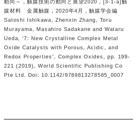
動向～，触媒技術の動向と展望2020，[3-1-a]触
媒材料 金属触媒，2020年4月，触媒学会編
Satoshi Ishikawa, Zhenxin Zhang, Toru
Murayama, Masahiro Sadakane and Wataru
Ueda, ‘7: New Crystalline Complex Metal
Oxide Catalysts with Porous, Acidic, and
Redox Properties’, Complex Oxides, pp. 199-
221 (2019), World Scientific Publishing Co
Pte Ltd. Doi: 10.1142/9789813278585_0007